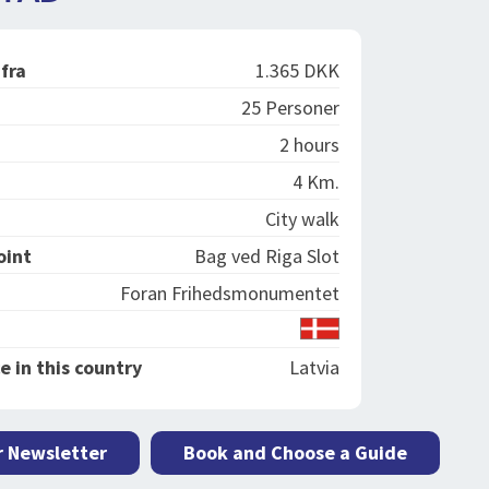
 fra
1.365 DKK
25 Personer
2 hours
4 Km.
City walk
oint
Bag ved Riga Slot
Foran Frihedsmonumentet
e in this country
Latvia
r Newsletter
Book and Choose a Guide