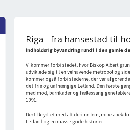
Riga - fra hansestad til 
Indholdsrig byvandring rundt i den gamle del
Vi kommer forbi stedet, hvor Biskop Albert grund
udviklede sig til en velhavende metropol og sid
kommer også forbi stederne, der var afgørende 
det frie og uafhængige Letland. Den første ga
med mod, barrikader og fællessang genetabler
1991.
Dertil krydret med alt derimellem, mine anekdote
Letland og en masse gode historier.