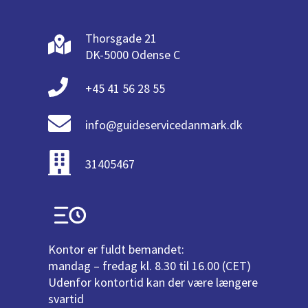
Thorsgade 21
DK-5000 Odense C
+45 41 56 28 55
info@guideservicedanmark.dk
31405467
Kontor er fuldt bemandet:
mandag – fredag kl. 8.30 til 16.00 (CET)
Udenfor kontortid kan der være længere
svartid