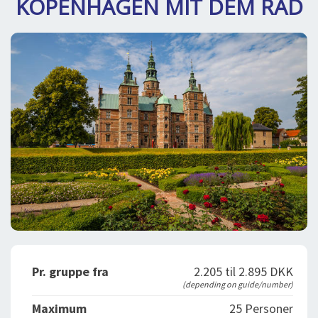
KOPENHAGEN MIT DEM RAD
SPLENDID SPOTS
LOG IND
me
BOOKING
LECTURES
ABOUT US
Pr. gruppe fra
2.205 til 2.895 DKK
(depending on guide/number)
Maximum
25 Personer