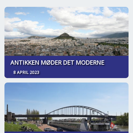
SPLENDID SPOTS
LOG IND
me
BOOKING
LECTURES
ABOUT US
ANTIKKEN MØDER DET MODERNE
8 APRIL 2023