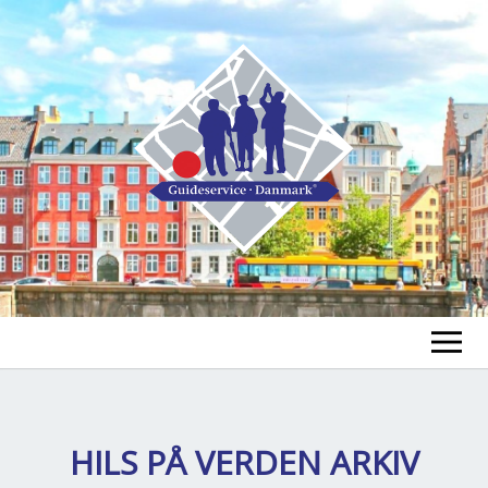
FIND A GUIDE
FIND A TOUR
HILS PÅ VERDEN ARKIV
ex
chi